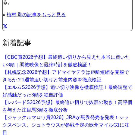
る。
»
植村 剛の記事をもっと見る
新着記事
【CBC賞2026予想】最終追い切りから見えた本当に買いた
い3頭｜調教映像と最終時計を徹底検証！
【札幌記念2026予想】アドマイヤテラは距離短縮を克服で
きるか？1週前追い切りと前走内容を徹底検証
【エルムS2026予想】追い切り映像を徹底検証！最終調整で
好感触だった3頭を独自評価
【レパードS2026予想】最終追い切りで抜群の動き！高評価
を与えた注目馬3頭を徹底分析
【ジャックルマロワ賞2026】JRAが馬券発売を発表！シッ
クスペンス、シュトラウスが参戦予定の欧州マイルG1に注
目