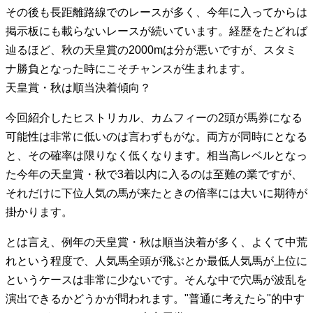
その後も長距離路線でのレースが多く、今年に入ってからは
掲示板にも載らないレースが続いています。経歴をたどれば
辿るほど、秋の天皇賞の2000mは分が悪いですが、スタミ
ナ勝負となった時にこそチャンスが生まれます。
天皇賞・秋は順当決着傾向？
今回紹介したヒストリカル、カムフィーの2頭が馬券になる
可能性は非常に低いのは言わずもがな。両方が同時にとなる
と、その確率は限りなく低くなります。相当高レベルとなっ
た今年の天皇賞・秋で3着以内に入るのは至難の業ですが、
それだけに下位人気の馬が来たときの倍率には大いに期待が
掛かります。
とは言え、例年の天皇賞・秋は順当決着が多く、よくて中荒
れという程度で、人気馬全頭が飛ぶとか最低人気馬が上位に
というケースは非常に少ないです。そんな中で穴馬が波乱を
演出できるかどうかが問われます。"普通に考えたら"的中す