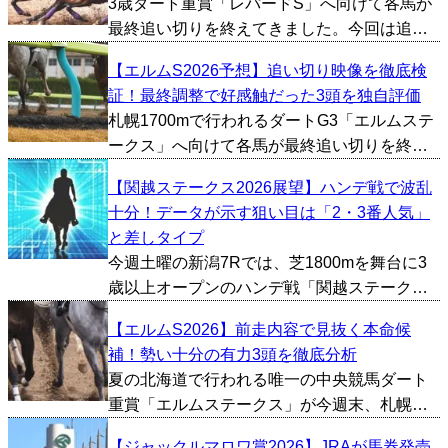
3歳ダート重賞「レパードS」へ向けて各馬が
が真正面から激...
最終追い切りを終えてきました。今回は追い
切り映像やタイム、1週前の内容などから総合
【エルムS2026予想】追い切り映像を徹底検
的に好調馬を判断し、とくに評価が高かった
証！最終調整で好感触だった3頭を独自評価
馬を3頭ピックアップしました。 メルカント
札幌1700mで行われるダートG3「エルムステ
ゥール（牡3、...
ークス」へ向けて各馬が最終追い切りを終え
てきました。今回は追い切り映像やタイム、1
【関越ステークス2026展望】ハンデ戦で波乱
週前の内容などから総合的に好調馬を判断
十分！データが示す狙い目は「2・3番人気」
し、とくに評価が高かった馬を3頭ピックアッ
と差しタイプ
プしました。...
今週土曜の新潟7Rでは、芝1800mを舞台に3
歳以上オープンのハンデ戦「関越ステーク
ス」が行われる。 サマーシリーズ後半へ向け
【エルムS2026】前走内容で見抜く本命候
た実力馬が顔を揃えた一戦だが、ハンデ戦ら
補！勢い十分の有力3頭を徹底分析
しく実績だけでは勝ち切れないケースも少な
夏の北海道で行われる唯一の中央競馬ダート
くない。過去の...
重賞「エルムステークス」が今週末、札幌競
馬場で開催されます。夏の貴重なダート重要
【ジャックルマロワ賞2026】JRAが馬券発売