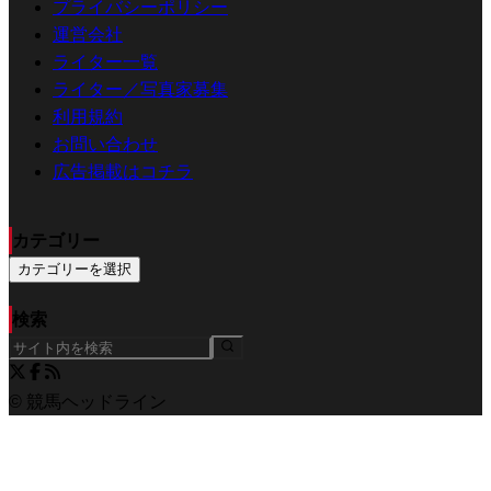
プライバシーポリシー
運営会社
ライター一覧
ライター／写真家募集
利用規約
お問い合わせ
広告掲載はコチラ
カテゴリー
カテゴリーを選択
検索
© 競馬ヘッドライン