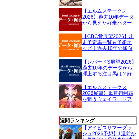
注目馬3頭を徹底分析
【エルムステークス
2026】過去10年データ
から見えた好走パター
ン！出走予定馬・予想
オッズを分析
【CBC賞展望2026】出
走予定馬一覧＆予想オ
ッズ｜過去10年の傾向
を分析
【レパードS展望2026】
過去10年のデータから
浮上する注目馬は？好
走データを徹底検証！
【エルムステークス
2026展望】重賞初制覇
を狙うウェイワードア
クトか、それとも実績
馬の反撃か？ハイレベ
ルなダート決戦を占う
週間ランキング
【アイビスサマーダッ
シュ2026予想】1週前か