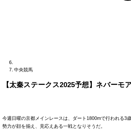
中央競馬
【太秦ステークス2025予想】ネバーモ
今週日曜の京都メインレースは、ダート1800mで行われる
勢力が顔を揃え、見応えある一戦となりそうだ。