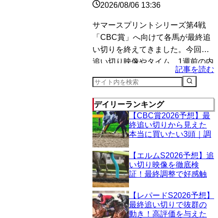
2026/08/06 13:36
サマースプリントシリーズ第4戦
「CBC賞」へ向けて各馬が最終追
い切りを終えてきました。今回は
追い切り映像やタイム、1週前の内
記事を読む
容などから総合的に好調馬を判断
し、とくに評価が高かった馬を3頭
ピックアップしました。 レイピア
デイリーランキング
（...
【CBC賞2026予想】最
終追い切りから見えた
本当に買いたい3頭｜調
教映像と最終時計を徹
底検証！
【エルムS2026予想】追
い切り映像を徹底検
証！最終調整で好感触
だった3頭を独自評価
【レパードS2026予想】
最終追い切りで抜群の
動き！高評価を与えた