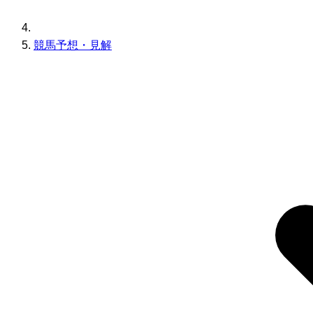
競馬予想・見解