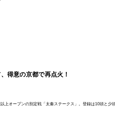
ア、得意の京都で再点火！
3歳以上オープンの別定戦「太秦ステークス」。登録は10頭と少