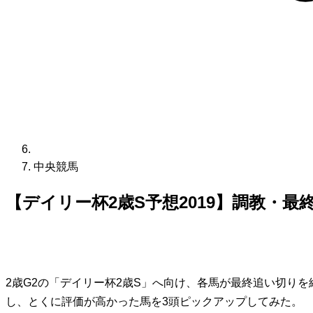
中央競馬
【デイリー杯2歳S予想2019】調教・
2歳G2の「デイリー杯2歳S」へ向け、各馬が最終追い切り
し、とくに評価が高かった馬を3頭ピックアップしてみた。