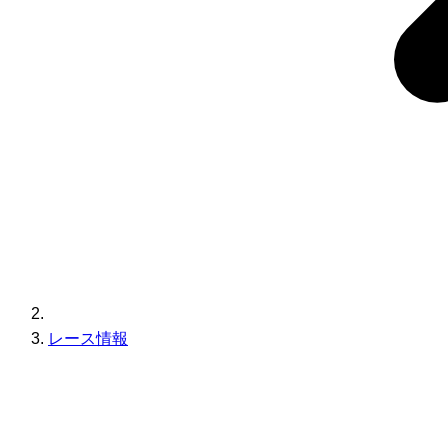
レース情報