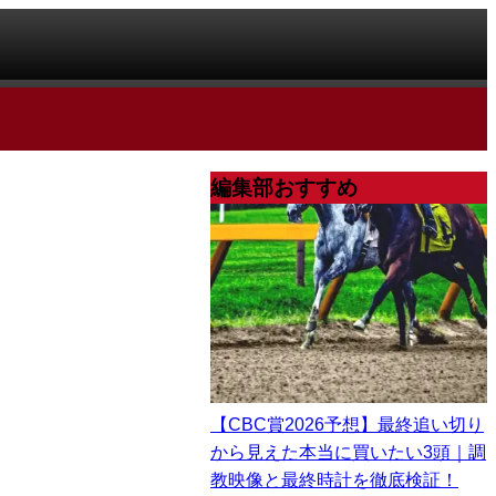
編集部おすすめ
【CBC賞2026予想】最終追い切り
から見えた本当に買いたい3頭｜調
教映像と最終時計を徹底検証！