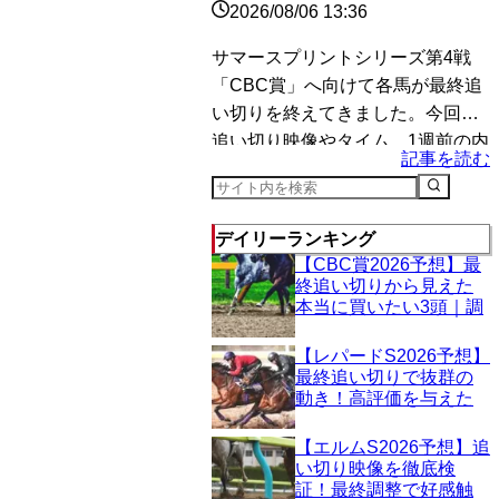
2026/08/06 13:36
サマースプリントシリーズ第4戦
「CBC賞」へ向けて各馬が最終追
い切りを終えてきました。今回は
追い切り映像やタイム、1週前の内
記事を読む
容などから総合的に好調馬を判断
し、とくに評価が高かった馬を3頭
ピックアップしました。 レイピア
デイリーランキング
（...
【CBC賞2026予想】最
終追い切りから見えた
本当に買いたい3頭｜調
教映像と最終時計を徹
底検証！
【レパードS2026予想】
最終追い切りで抜群の
動き！高評価を与えた
注目馬3頭を徹底分析
【エルムS2026予想】追
い切り映像を徹底検
証！最終調整で好感触