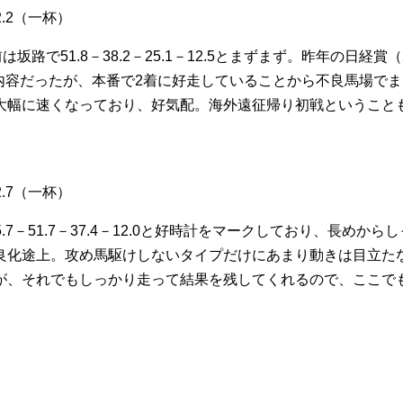
12.2（一杯）
路で51.8－38.2－25.1－12.5とまずまず。昨年の日経
いう内容だったが、本番で2着に好走していることから不良馬場で
大幅に速くなっており、好気配。海外遠征帰り初戦ということ
12.7（一杯）
.7－51.7－37.4－12.0と好時計をマークしており、長めか
良化途上。攻め馬駆けしないタイプだけにあまり動きは目立た
が、それでもしっかり走って結果を残してくれるので、ここで