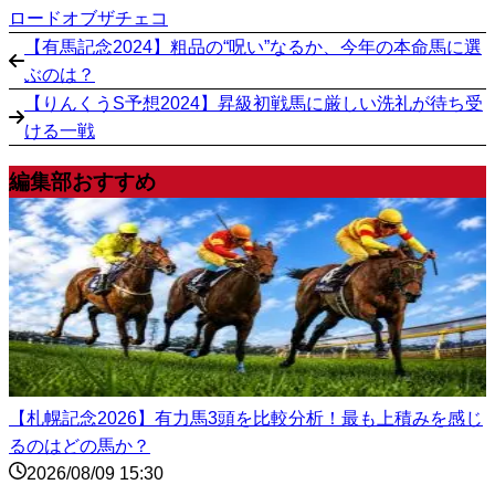
ロードオブザチェコ
【有馬記念2024】粗品の“呪い”なるか、今年の本命馬に選
ぶのは？
【りんくうS予想2024】昇級初戦馬に厳しい洗礼が待ち受
ける一戦
編集部おすすめ
【札幌記念2026】有力馬3頭を比較分析！最も上積みを感じ
るのはどの馬か？
2026/08/09 15:30