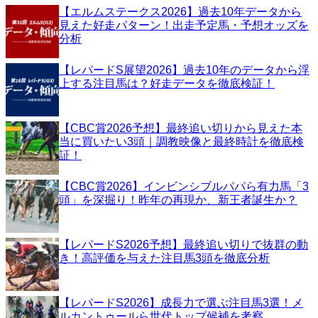
【エルムステークス2026】過去10年データから
見えた好走パターン！出走予定馬・予想オッズを
分析
【レパードS展望2026】過去10年のデータから浮
上する注目馬は？好走データを徹底検証！
【CBC賞2026予想】最終追い切りから見えた本
当に買いたい3頭｜調教映像と最終時計を徹底検
証！
【CBC賞2026】インビンシブルパパら有力馬「3
頭」を深掘り！昨年の再現か、新王者誕生か？
【レパードS2026予想】最終追い切りで抜群の動
き！高評価を与えた注目馬3頭を徹底分析
【レパードS2026】成長力で選ぶ注目馬3選！メ
ルカントゥールら世代トップ候補を考察