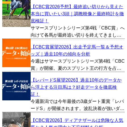
【CBC賞2026予想】最終追い切りから見えた
本当に買いたい3頭｜調教映像と最終時計を徹
底検証！
サマースプリントシリーズ第4戦「CBC賞」へ
向けて各馬が最終追い切りを終えてきまし
た。今回は追い切り映像やタイム、1週前の内
【CBC賞展望2026】出走予定馬一覧＆予想オ
容などから総合的に好調馬を判断し、とくに
ッズ｜過去10年の傾向を分析
評価が高かった馬を3頭ピックアップしまし
今週はサマースプリントシリーズ第4戦「CBC
た。 レイピア（...
賞」が開催。夏のスプリント王の行方を占う
上で、見逃せない一戦となります。今回は過
【レパードS展望2026】過去10年のデータか
去10年間のデータをもとにCBC賞の傾向を探
ら浮上する注目馬は？好走データを徹底検
っていきたいと思います。 ■上位人気が不
証！
振、穴馬の選...
今週新潟では今年最後の3歳ダート重賞「レパ
ードS」が開催されます。波乱決着が強いダー
ト重賞で、夏競馬らしい難易度の高い一戦で
【CBC賞2026】ディアナザールは危険な人気
す。今回は過去10年間のデータをもとにレパ