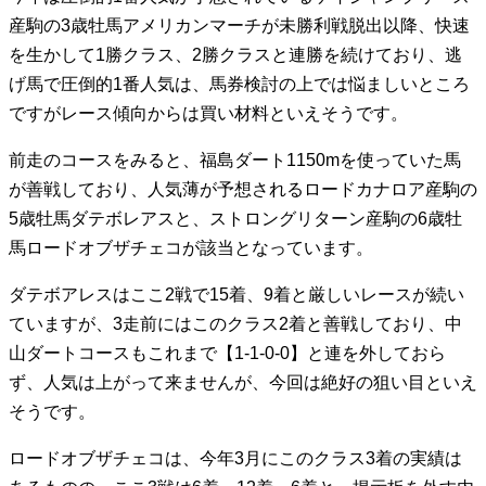
産駒の3歳牡馬アメリカンマーチが未勝利戦脱出以降、快速
を生かして1勝クラス、2勝クラスと連勝を続けており、逃
げ馬で圧倒的1番人気は、馬券検討の上では悩ましいところ
ですがレース傾向からは買い材料といえそうです。
前走のコースをみると、福島ダート1150mを使っていた馬
が善戦しており、人気薄が予想されるロードカナロア産駒の
5歳牡馬ダテボレアスと、ストロングリターン産駒の6歳牡
馬ロードオブザチェコが該当となっています。
ダテボアレスはここ2戦で15着、9着と厳しいレースが続い
ていますが、3走前にはこのクラス2着と善戦しており、中
山ダートコースもこれまで【1-1-0-0】と連を外しておら
ず、人気は上がって来ませんが、今回は絶好の狙い目といえ
そうです。
ロードオブザチェコは、今年3月にこのクラス3着の実績は