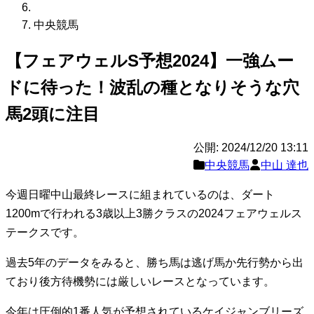
中央競馬
【フェアウェルS予想2024】一強ムー
ドに待った！波乱の種となりそうな穴
馬2頭に注目
公開: 2024/12/20 13:11
中央競馬
中山 達也
今週日曜中山最終レースに組まれているのは、ダート
1200mで行われる3歳以上3勝クラスの2024フェアウェルス
テークスです。
過去5年のデータをみると、勝ち馬は逃げ馬か先行勢から出
ており後方待機勢には厳しいレースとなっています。
今年は圧倒的1番人気が予想されているケイジャンブリーズ