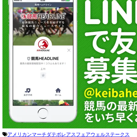
のCBC賞はイ...
アメリカンマーチ
ダテボレアス
フェアウェルステークス