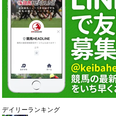
デイリーランキング