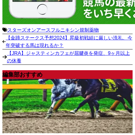
スターズオンアース
フルニキシン
規制薬物
【金蹄ステークス予想2024】昇級初戦組に厳しい洗礼、今
年突破する馬は現れるか？
【JRA】ジャスティンカフェが屈腱炎を発症、9ヶ月以上
の休養
編集部おすすめ