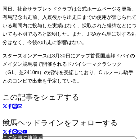
同日、社台サラブレッドクラブは公式ホームページを更新。
有馬記念出走前、入厩後から出走日までの使用が禁じられて
いる期間内に投与した実績はなく、採取された経緯などにつ
いても不明であると説明した。また、JRAから馬に対する処
分はなく、今後の出走に影響はない。
スターズオンアースは3月30日にアラブ首長国連邦ドバイの
メイダン競馬場で開催されるドバイシーマクラシック
（G1、芝2410m）の招待を受諾しており、C.ルメール騎手
とのコンビで出走を予定している。
この記事をシェアする
競馬ヘッドラインをフォローする
この記事の執筆者