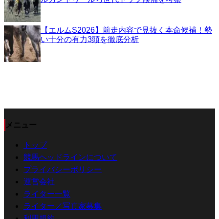
【エルムS2026】前走内容で見抜く本命候補！勢
い十分の有力3頭を徹底分析
メニュー
トップ
競馬ヘッドラインについて
プライバシーポリシー
運営会社
ライター一覧
ライター／写真家募集
利用規約