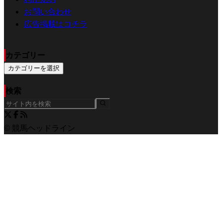
お問い合わせ
広告掲載はコチラ
カテゴリー
カテゴリーを選択
検索
© 競馬ヘッドライン