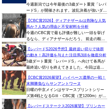
振、穴馬の選...
今週新潟では今年最後の3歳ダート重賞「レパ
ードS」が開催されます。波乱決着が強いダー
ト重賞で、夏競馬らしい難易度の高い一戦で
【CBC賞2026】ディアナザールは危険な人気
す。今回は過去10年間のデータをもとにレパ
馬か？人気の理由と不安材料を分析
ードSの傾向を探っていきたいと思います。 ■
今週のCBC賞で最も評価が難しい一頭を挙げ
上位人気の...
るなら、ディアナザールだろう。 前走の鞍馬
Sでは、初の芝1200m戦ながら3着を確保。し
【レパードS2026予想】最終追い切りで抜群
かも勝ち時計1分6秒4という京都芝1200mのコ
の動き！高評価を与えた注目馬3頭を徹底分析
ースレコード決着に対応したもので、勝ち馬
3歳ダート重賞「レパードS」へ向けて各馬が
フ...
最終追い切りを終えてきました。今回は追い
切り映像やタイム、1週前の内容などから総合
【CBC賞2026展望】ハイペース濃厚の一戦！
的に好調馬を判断し、とくに評価が高かった
末脚勝負ならサンアントワーヌ
馬を3頭ピックアップしました。 メルカント
日曜の中京メインはサマースプリントシリー
ゥール（牡3、...
ズ第4戦となるGⅢ・CBC賞（芝1200m）が行
われる。 過去のCBC賞は前へ行く馬が強いレ
【レパードステークス2026展望】ブリンカー
ースとして知られている。過去10年を振り返