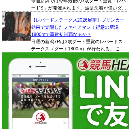
今週新潟では今年最後の3歳ダート重賞「レパ
ードS」が開催されます。波乱決着が強いダー
ト重賞で、夏競馬らしい難易度の高い一戦で
【レパードステークス2026展望】ブリンカー
す。今回は過去10年間のデータをもとにレパ
効果で覚醒したファイアマン！得意の新潟
ードSの傾向を探っていきたいと思います。 ■
1800mで重賞初制覇なるか？
上位人気の...
日曜の新潟7Rは3歳ダート重賞のレパードス
テークス（ダート1800m）が行われる。 この
レースはダート界の登竜門として知られてお
り、2年前には後にダート戦線の主役へと成長
したミッキーファイトが勝利を飾った。今年
は12頭立...