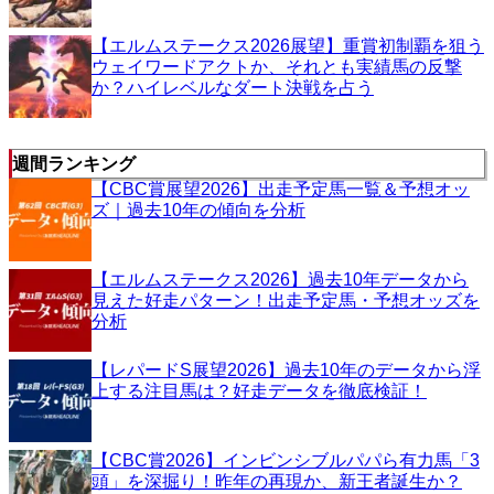
【エルムステークス2026展望】重賞初制覇を狙う
ウェイワードアクトか、それとも実績馬の反撃
か？ハイレベルなダート決戦を占う
週間ランキング
【CBC賞展望2026】出走予定馬一覧＆予想オッ
ズ｜過去10年の傾向を分析
【エルムステークス2026】過去10年データから
見えた好走パターン！出走予定馬・予想オッズを
分析
【レパードS展望2026】過去10年のデータから浮
上する注目馬は？好走データを徹底検証！
【CBC賞2026】インビンシブルパパら有力馬「3
頭」を深掘り！昨年の再現か、新王者誕生か？