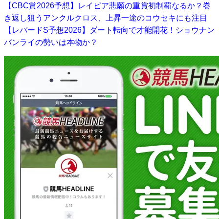
【CBC賞2026予想】レイピア悲願の重賞初制覇なるか？巻
き返し狙うアンクルクロス、上昇一途のコウセキにも注目
【レパードS予想2026】ダート転向で才能開花！ショウナン
バンライの勢いは本物か？