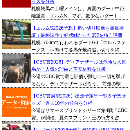
ッズを分析
た。 レイピア（...
札幌競馬の土曜メインは、真夏のダート中距
離重賞「エルムS」です。数少ないダート
1700mという距離で行われる重賞ということ
【エルムS2026予想】追い切り映像を徹底検
もあり、コース適性や、距離適性を絡めた予
証！最終調整で好感触だった3頭を独自評価
想をする必要がありそうです。ということで
札幌1700mで行われるダートG3「エルムステ
今回は過去10年間...
ークス」へ向けて各馬が最終追い切りを終え
てきました。今回は追い切り映像やタイム、1
【CBC賞2026】ディアナザールは危険な人気
週前の内容などから総合的に好調馬を判断
馬か？人気の理由と不安材料を分析
し、とくに評価が高かった馬を3頭ピックアッ
今週のCBC賞で最も評価が難しい一頭を挙げ
プしました。...
るなら、ディアナザールだろう。 前走の鞍馬
Sでは、初の芝1200m戦ながら3着を確保。し
【CBC賞展望2026】出走予定馬一覧＆予想オ
かも勝ち時計1分6秒4という京都芝1200mのコ
ッズ｜過去10年の傾向を分析
ースレコード決着に対応したもので、勝ち馬
今週はサマースプリントシリーズ第4戦「CBC
フ...
賞」が開催。夏のスプリント王の行方を占う
上で、見逃せない一戦となります。今回は過
【レパードS2026予想】最終追い切りで抜群