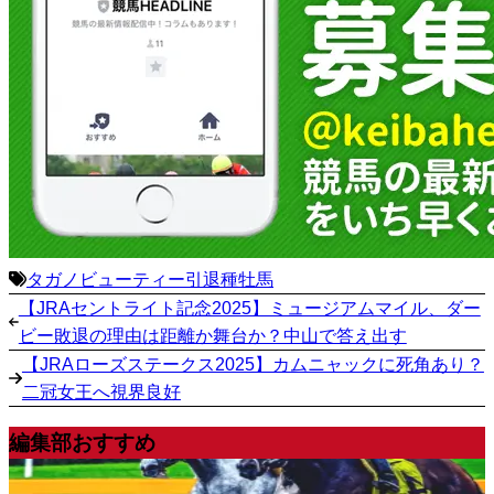
タガノビューティー
引退
種牡馬
【JRAセントライト記念2025】ミュージアムマイル、ダー
ビー敗退の理由は距離か舞台か？中山で答え出す
【JRAローズステークス2025】カムニャックに死角あり？
二冠女王へ視界良好
編集部おすすめ