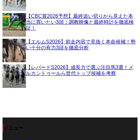
【CBC賞2026予想】最終追い切りから見えた本
当に買いたい3頭｜調教映像と最終時計を徹底検
証！
【エルムS2026】前走内容で見抜く本命候補！勢
い十分の有力3頭を徹底分析
【レパードS2026】成長力で選ぶ注目馬3選！メ
ルカントゥールら世代トップ候補を考察
メニュー