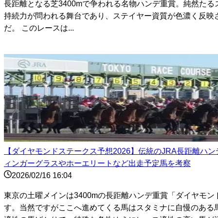
長距離となる芝3400mで争われる名物ハンデ重賞。純然たる
持続力が問われる舞台であり、ステイヤー資質が色濃く反映
だ。 このレースは...
【ダイヤモンドステークス予想2026】伝統のJRA長距離ハン
ィンガーグラスやホーエリートなど出走予定馬を考察
2026/02/16 16:04
東京の土曜メインは3400mの長距離ハンデ重賞「ダイヤモン
す。当然ですがここへ進めてくる馬はスタミナに自慢のある