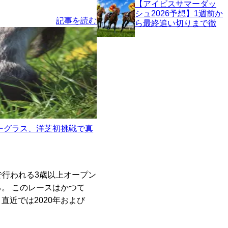
【アイビスサマーダッ
シュ2026予想】1週前か
記事を読む
ら最終追い切りまで徹
底チェック！状態面で
一歩リードする3頭と
は？
ガーグラス、洋芝初挑戦で真
で行われる3歳以上オープン
。 このレースはかつて
直近では2020年および