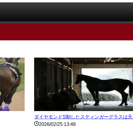
ダイヤモンドS制したスティンガーグラスは天
2026/02/25 13:48