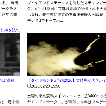
る。 当初
ダイヤモンドステークスを制したスティンガー
ガーグラス
舎）が、5月3日に京都競馬場で開催される天皇賞
。昨年の覇
へ直行。昨年末に栗東の友道康夫厩舎へ転厩
モンドSでトップハ...
記事を読む
のは"高齢
【ダイヤモンドS予想2026】実績馬か伏兵か
2026/02/20 15:58
土曜の東京競馬メインレースは、芝3400mで
スは、府中最
ヤモンドステークス」が開催。今年はフルゲー