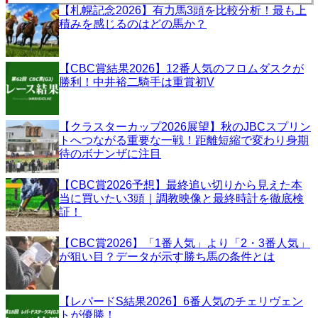
【札幌記念2026】有力馬3頭を比較分析！最も上
積みを感じるのはどの馬か？
【CBC賞結果2026】12番人気のフロムダスクが
勝利！中井裕二騎手は重賞初V
【クラスターカップ2026展望】秋のJBCスプリン
トへつながる重要な一戦！距離短縮で変わり身期
待のボナンザに注目
【CBC賞2026予想】最終追い切りから見えた本
当に買いたい3頭｜調教映像と最終時計を徹底検
証！
【CBC賞2026】「1番人気」より「2・3番人気」
が狙い目？データが示す勝ち馬の条件とは
【レパードS結果2026】6番人気のチェリヴェン
トが優勝！