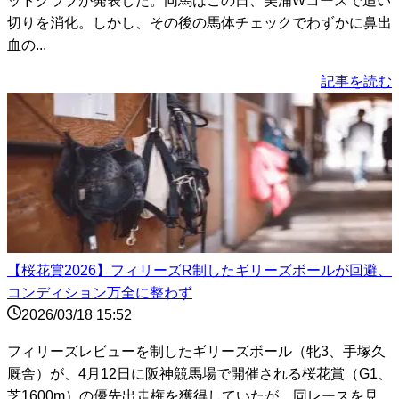
ッドクラブが発表した。同馬はこの日、美浦Wコースで追い
切りを消化。しかし、その後の馬体チェックでわずかに鼻出
血の...
記事を読む
【桜花賞2026】フィリーズR制したギリーズボールが回避、
コンディション万全に整わず
2026/03/18 15:52
フィリーズレビューを制したギリーズボール（牝3、手塚久
厩舎）が、4月12日に阪神競馬場で開催される桜花賞（G1、
芝1600m）の優先出走権を獲得していたが、同レースを見