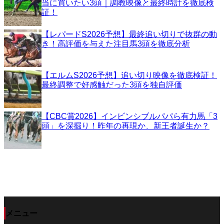
当に買いたい3頭｜調教映像と最終時計を徹底検
証！
【レパードS2026予想】最終追い切りで抜群の動
き！高評価を与えた注目馬3頭を徹底分析
【エルムS2026予想】追い切り映像を徹底検証！
最終調整で好感触だった3頭を独自評価
【CBC賞2026】インビンシブルパパら有力馬「3
頭」を深掘り！昨年の再現か、新王者誕生か？
メニュー