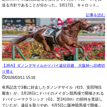
送る方針であることが分かった。3月17日、キャロット...
記事を読む
【JRA】ダノンデサイルがドバイ遠征回避、大阪杯へ目標切
り替え
2026/03/11 15:16
有馬記念で3着に好走したダノンデサイル（牡5、安田翔伍
厩舎）が、3月28日にドバイのメイダン競馬場で開催される
ドバイシーマクラシック（G1、芝2410m）の招待を受諾し
ていたが、遠征を取りやめ、4月5日に阪神競馬場で開催...