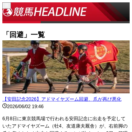
「
回避
」一覧
【安田記念2026】アドマイヤズーム回避、爪が再び悪化
2026/06/02 19:46
6月8日に東京競馬場で行われる安田記念に出走を予定して
いたアドマイヤズーム（牡4、友道康夫厩舎）が、右前脚の