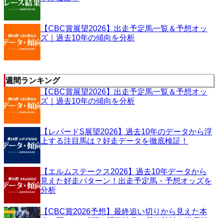
【CBC賞展望2026】出走予定馬一覧＆予想オッ
ズ｜過去10年の傾向を分析
週間ランキング
【CBC賞展望2026】出走予定馬一覧＆予想オッ
ズ｜過去10年の傾向を分析
【レパードS展望2026】過去10年のデータから浮
上する注目馬は？好走データを徹底検証！
【エルムステークス2026】過去10年データから
見えた好走パターン！出走予定馬・予想オッズを
分析
【CBC賞2026予想】最終追い切りから見えた本